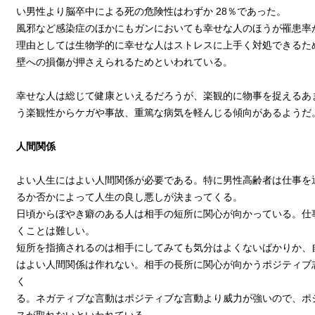
い男性より脳卒中による死の危険性はわずか 28％であった。
風邪など感染症のほかにもガンにおいても幸せな人のほうが罹患率
理由としては生物学的に幸せな人はストレスに上手く対処できるた
壁への損傷が押さえられるためといわれている。
幸せな人は総じて健康といえるだろうが、楽観的に物事を捉えるあ
う楽観性からケガや事故、重篤な病気を軽んじる傾向があるようだ
人間関係
よい人生にはよい人間関係が必要である。特に男性高齢者は仕事を
るか否かによって人生の良し悪しが決まってくる。
日頃からぼやき癖のある人は相手の短所に関心が向かっている。仕
くことは難しい。
短所を指摘されるのは相手にしてみても気分はよくないばかりか、
はよい人間関係は作れない。相手の長所に関心が向かうポジティブ
く
る。ネガティブな言動はポジティブな言動より威力が強いので、ポ