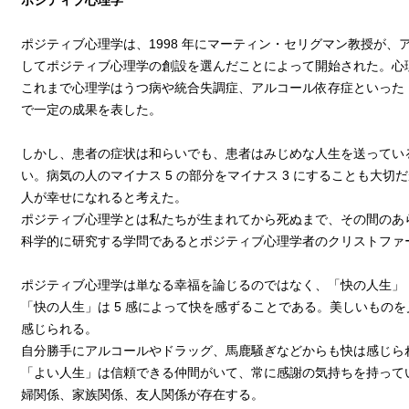
ポジティブ心理学
メールマガジン
ポジティブ心理学は、1998 年にマーティン・セリグマン教授が
してポジティブ心理学の創設を選んだことによって開始された。心
これまで心理学はうつ病や統合失調症、アルコール依存症といった
information
で一定の成果を表した。
営業時間
しかし、患者の症状は和らいでも、患者はみじめな人生を送ってい
9:00～17:00
定休日 日曜日
い。病気の人のマイナス 5 の部分をマイナス 3 にすることも大切だ
年末年始、お盆、連休
人が幸せになれると考えた。
ポジティブ心理学とは私たちが生まれてから死ぬまで、その間のあ
科学的に研究する学問であるとポジティブ心理学者のクリストファ
ポジティブ心理学は単なる幸福を論じるのではなく、「快の人生」「
「快の人生」は 5 感によって快を感ずることである。美しいもの
感じられる。
自分勝手にアルコールやドラッグ、馬鹿騒ぎなどからも快は感じら
「よい人生」は信頼できる仲間がいて、常に感謝の気持ちを持って
婦関係、家族関係、友人関係が存在する。