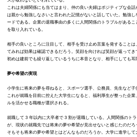
スが取れないといわれている。
これは夫婦関係にも当てはまり、仲の良い夫婦はポジティブな会話
は親から勉強しなさいと言われた記憶がないと話していた。勉強し
ードである。企業の退職事由の多くに人間関係のトラブルがあるこ
を取り入れている。
相手の良いところに注目して、相手を受け止め言葉を発することは
てみれば効果は確認できるだろう。笑顔を向ければ笑顔が返ってき
初めは建前でも繰り返しているうちに本音となり、相手にしても耳
夢や希望の実現
小学生に将来の夢を尋ねると、スポーツ選手、公務員、先生など子
これが就職を目前に控えた大学生になると、福利厚生が整った企業
ルを活かせる職種が選択される。
就職して 3 年以内に大卒者で 3 割が退職している。人間関係の
が、現状の就職先では将来の夢や希望が見出せないと感じたのだろ
そもそも将来の夢や希望とはどんなものだろうか。大学に進学して