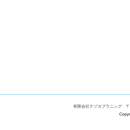
有限会社テヅカプラニング 〒396-0
Copyr