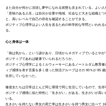
また自分が何かに没頭し夢中になれる状態も含まれている。よい人
「意味のある人生」は自分が企業や地域、社会など大きな組織とつ
と、高いレベルで自己の存在を確認することができる。
ポジティブ心理学はよい人生を送るための科学的な学問といわれる
る。
心と身体は一体
「病は気から」という諺があり、日頃からネガティブでいるとやが
ポジティブであれば健康でいられるだろうか。
ポジティブ心理学によるミルウォーキーにあるノートルダム教育修道
ィブ感情を表す言葉を多く使った快活グループはその 90％が 85 
生存していなかった。
修道女たちは日常ほとんど同じ環境で同じ生活しているので、生存
ポジティブ感情に似た特性に「生きがい」がある。生きがいが高い
いる。
生きがいを持たない男女の死亡率は生きがいを持つ男女に比べて 1